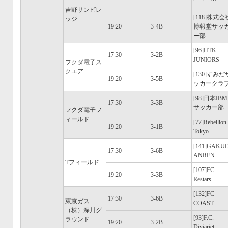
吉野サンビレ
[118]株式会
ッジ
19:20
3-4B
博報堂サッ
ー部
[96]HTK
17:30
3-2B
JUNIORS
フクダ電子ス
クエア
[130]すみだ
19:20
3-5B
ッカークラ
[98]日本IBM
17:30
3-3B
サッカー部
フクダ電子フ
ィールド
[77]Rebellion
19:20
3-1B
Tokyo
[141]GAKU
17:30
3-6B
ANREN
Tフィールド
[107]FC
19:20
3-3B
Restars
[132]FC
17:30
3-6B
東京ガス
COAST
（株）深川グ
[93]F.C.
ラウンド
19:20
3-2B
Diviariet