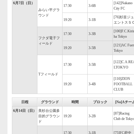
6月7日（日）
[142]Nakano
17:30
3-6B
City FC
みらい平グラ
ウンド
[76]杉並ジュ
19:20
3-1B
エントスＳ
[100]F.C.Kiri
17:30
3-3B
ha Tokyo
フクダ電子フ
ィールド
[121]AC Fuer
19:20
3-5B
Tokyo
[122]C.A.RE
17:30
3-5B
LTOKYO
Tフィールド
[110]ZION
19:20
3-4B
FOOTBALL
CLUB
日程
グラウンド
時間
ブロック
[No]Aチー
6月14日（日）
美杉台公園多
[87]Racing
目的グラウン
19:20
3-2B
Club de Toky
ド
17:30
3-1B
[75]FC府中