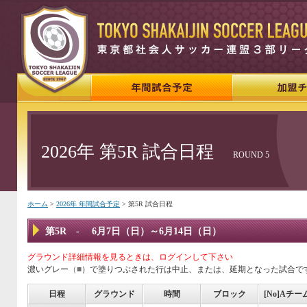
2026年 第5R 試合日程
ROUND 5
ホーム
>
2026年 年間試合予定
> 第5R 試合日程
第5R - 6月7日（日）～6月14日（日）
グラウンド詳細情報を見るときは、ログインして下さい
濃いグレー
（■
）で塗りつぶされた行は中止、または、延期となった試合で
日程
グラウンド
時間
ブロック
[No]Aチー