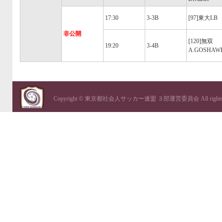
17:30
3-3B
[97]東大LB
非公開
[120]無双
19:20
3-4B
A.GOSHAW
Copyright © 東京都社会人サッカー連盟 ３部運営委員会 All rights re