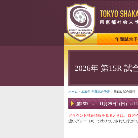
2026年 第15R
ホーム
>
2026年 年間試合予定
> 第15R 試合日程
第15R - 11月29日（日）～1
グラウンド詳細情報を見るときは、ログ
濃いグレー
（■
）で塗りつぶされた行は中