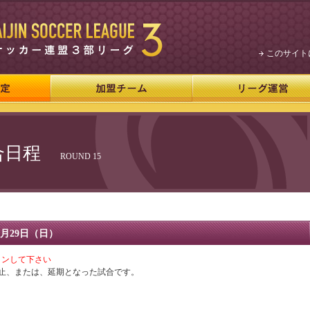
このサイト
 試合日程
ROUND 15
1月29日（日）
インして下さい
止、または、延期となった試合です。